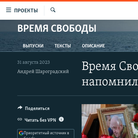
Ссылки
ПРОЕКТЫ
для
Искать
упрощенного
ВРЕМЯ СВОБОДЫ
ПРОГРАММЫ
доступа
ПОДКАСТЫ
Вернуться
ВЫПУСКИ
ТЕКСТЫ
ОПИСАНИЕ
АВТОРСКИЕ ПРОЕКТЫ
к
основному
ЦИТАТЫ СВОБОДЫ
31 августа 2023
Время Св
содержанию
МНЕНИЯ
Андрей Шароградский
Вернутся
напомнил 
КУЛЬТУРА
к
главной
IDEL.РЕАЛИИ
навигации
КАВКАЗ.РЕАЛИИ
Вернутся
Поделиться
к
СЕВЕР.РЕАЛИИ
Читать без VPN
поиску
СИБИРЬ.РЕАЛИИ
Приоритетный источник в