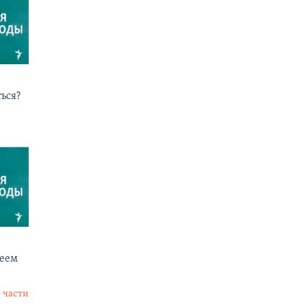
ься?
реем
 части