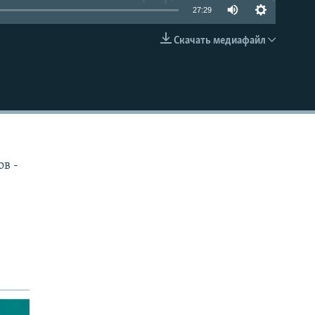
27:29
Скачать медиафайл
EMBED
в -