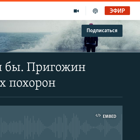
ЭФИР
Подписаться
л бы. Пригожин
ых похорон
EMBED
able