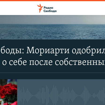
ПОДПИСАТЬСЯ
ободы: Мориарти одобри
Apple Podcasts
о себе после собственн
SoundCloud
CastBox
No media source currently avail
YouTube