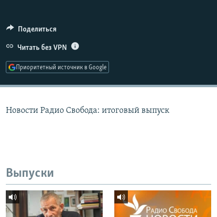
РАСПИСАНИЕ ВЕЩАНИЯ
ПОДПИШИТЕСЬ НА РАССЫЛКУ
Поделиться
Читать без VPN
СОЦИАЛЬНЫЕ СЕТИ
Приоритетный источник в Google
Новости Радио Свобода: итоговый выпуск
Все сайты РСЕ/РС
Выпуски