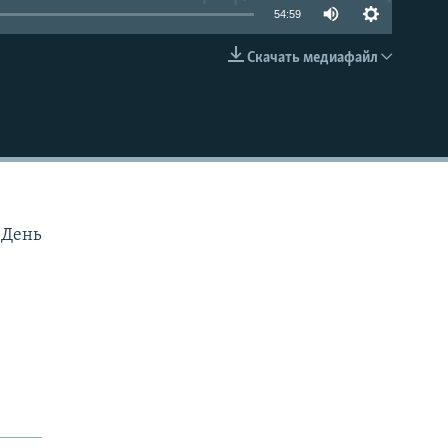
54:59
Скачать медиафайл
EMBED
 День