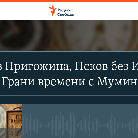
ПОДПИСАТЬСЯ
з Пригожина, Псков без И
Apple Podcasts
| Грани времени с Мум
Spotify
CastBox
No media source currently avail
Подписаться