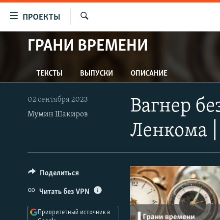
Ссылки
ПРОЕКТЫ
для
Искать
упрощенного
ГРАНИ ВРЕМЕНИ
ПРОГРАММЫ
доступа
ПОДКАСТЫ
Вернуться
ТЕКСТЫ
ВЫПУСКИ
ОПИСАНИЕ
АВТОРСКИЕ ПРОЕКТЫ
к
основному
ЦИТАТЫ СВОБОДЫ
02 сентября 2023
Вагнер бе
содержанию
МНЕНИЯ
Мумин Шакиров
Вернутся
Ленкома 
КУЛЬТУРА
к
главной
IDEL.РЕАЛИИ
навигации
КАВКАЗ.РЕАЛИИ
Вернутся
Поделиться
к
СЕВЕР.РЕАЛИИ
Читать без VPN
поиску
СИБИРЬ.РЕАЛИИ
Приоритетный источник в