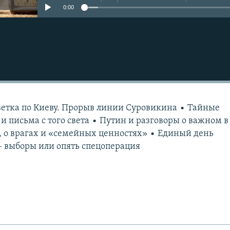
0:00
тветка по Киеву. Прорыв линии Суровикина • Тайные
 письма с того света • Путин и разговоры о важном в
е, о врагах и «семейных ценностях» • Единый день
 – выборы или опять спецоперация