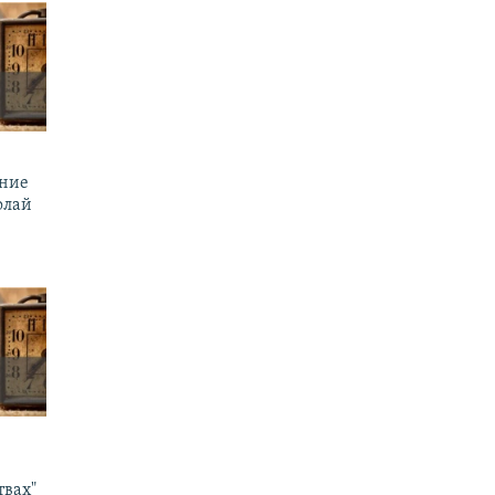
ение
олай
твах"