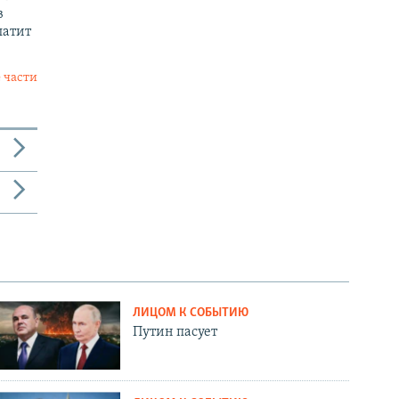
в
латит
 части
ЛИЦОМ К СОБЫТИЮ
Путин пасует