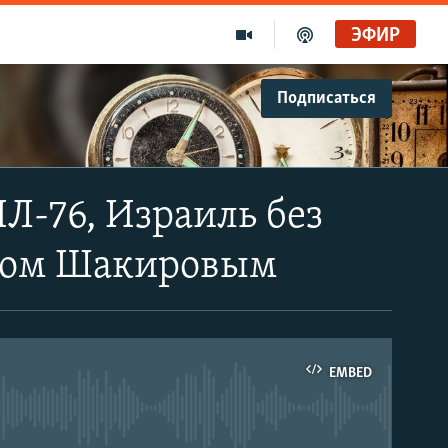
ЭФИР
Подписаться
Л-76, Израиль без
ином Шакировым
EMBED
able