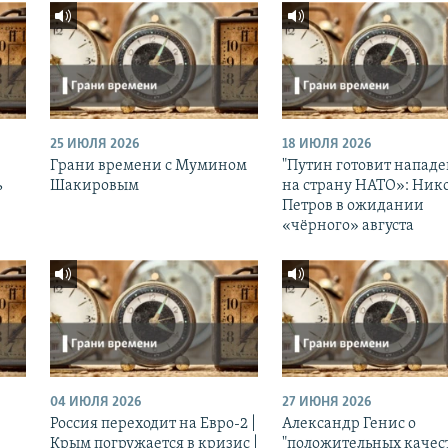
25 ИЮЛЯ 2026
18 ИЮЛЯ 2026
Грани времени с Мумином
"Путин готовит напад
ь
Шакировым
на страну НАТО»: Ник
Петров в ожидании
«чёрного» августа
04 ИЮЛЯ 2026
27 ИЮНЯ 2026
Россия переходит на Евро-2 |
Александр Генис о
Крым погружается в кризис |
"положительных качес