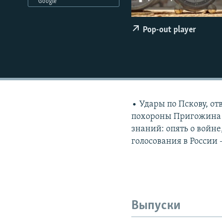
РАСПИСАНИЕ ВЕЩАНИЯ
Google
ПОДПИШИТЕСЬ НА РАССЫЛКУ
Pop-out player
• Удары по Пскову, о
похороны Пригожина и
знаний: опять о войн
голосования в России
Выпуски