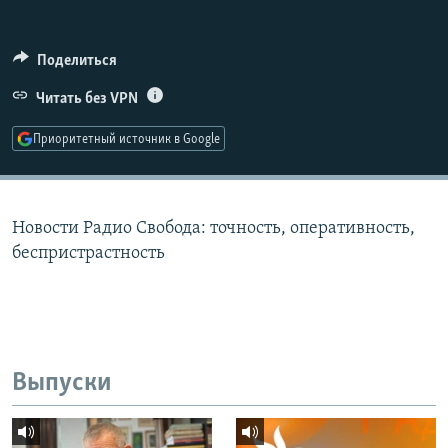
РАСПИСАНИЕ ВЕЩАНИЯ
ПОДПИШИТЕСЬ НА РАССЫЛКУ
Поделиться
Читать без VPN
СОЦИАЛЬНЫЕ СЕТИ
Приоритетный источник в Google
Новости Радио Свобода: точность, оперативность,
Все сайты РСЕ/РС
беспристрастность
Выпуски