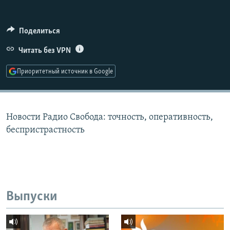
РАСПИСАНИЕ ВЕЩАНИЯ
ПОДПИШИТЕСЬ НА РАССЫЛКУ
Поделиться
Читать без VPN
СОЦИАЛЬНЫЕ СЕТИ
Приоритетный источник в Google
Новости Радио Свобода: точность, оперативность,
Все сайты РСЕ/РС
беспристрастность
Выпуски