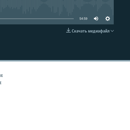
able
54:59
Скачать медиафайл
EMBED
им
я