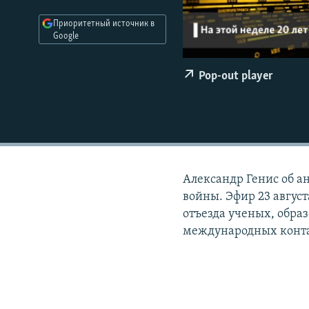
РАСПИСАНИЕ ВЕЩАНИЯ
Приоритетный источник в
ПОДПИШИТЕСЬ НА РАССЫЛКУ
Google
Pop-out player
Александр Генис об а
войны. Эфир 23 август
отъезда ученых, обра
международных контак