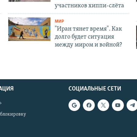
участников хиппи-слёта
МИР
"Иран тянет время". Как
долго будет ситуация
между миром и войной?
АЦИЯ
СОЦИАЛЬНЫЕ СЕТИ
ь
 блокировку