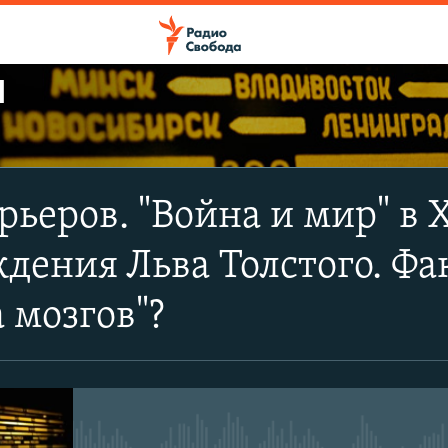
Ы
ПОДПИСАТЬСЯ
рьеров. "Война и мир" в X
Apple Podcasts
ждения Льва Толстого. Фа
CastBox
а мозгов"?
Подписаться