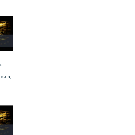
на
акию,