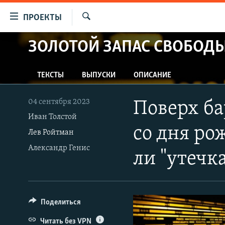
Ссылки
ПРОЕКТЫ
для
Искать
упрощенного
ЗОЛОТОЙ ЗАПАС СВОБОД
ПРОГРАММЫ
доступа
ПОДКАСТЫ
Вернуться
ТЕКСТЫ
ВЫПУСКИ
ОПИСАНИЕ
АВТОРСКИЕ ПРОЕКТЫ
к
основному
ЦИТАТЫ СВОБОДЫ
04 сентября 2023
Поверх ба
содержанию
МНЕНИЯ
Иван Толстой
Вернутся
со дня ро
Лев Ройтман
КУЛЬТУРА
к
Александр Генис
главной
IDEL.РЕАЛИИ
ли "утечк
навигации
КАВКАЗ.РЕАЛИИ
Вернутся
к
СЕВЕР.РЕАЛИИ
поиску
Поделиться
СИБИРЬ.РЕАЛИИ
Читать без VPN