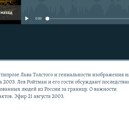
No media source currently avail
0:00
нтипрозе Льва Толстого и гениальности изображения 
а 2003. Лев Ройтман и его гости обсуждают последстви
зованных людей из России за границу. О важности
тов. Эфир 21 августа 2003.