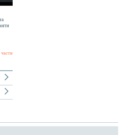
на
мяти
 части