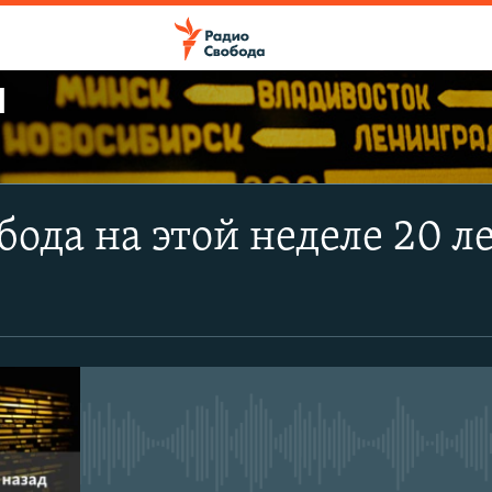
Ы
ПОДПИСАТЬСЯ
бода на этой неделе 20 л
Apple Podcasts
CastBox
Подписаться
No media source currently avail