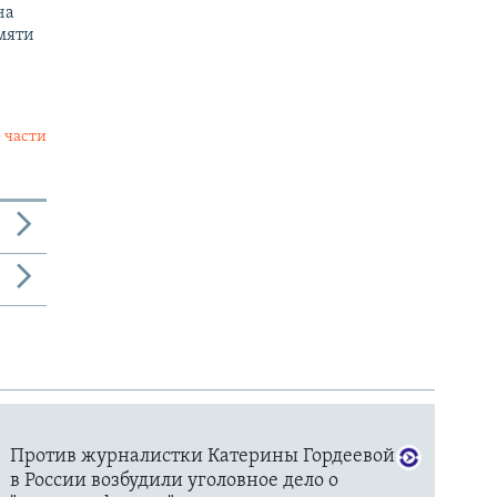
на
мяти
 части