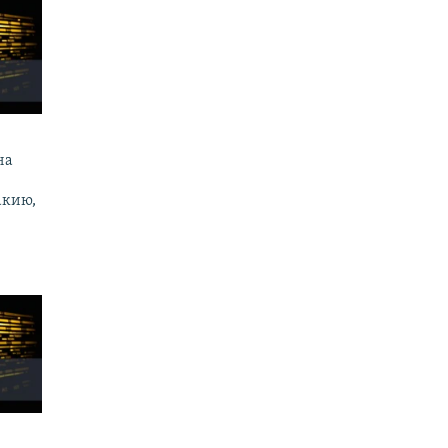
на
акию,