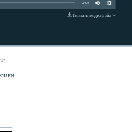
54:59
Скачать медиафайл
EMBED
лог
 жизни