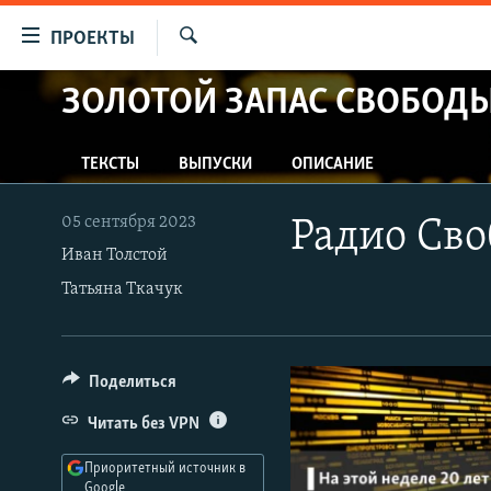
Ссылки
ПРОЕКТЫ
для
Искать
упрощенного
ЗОЛОТОЙ ЗАПАС СВОБОД
ПРОГРАММЫ
доступа
ПОДКАСТЫ
Вернуться
ТЕКСТЫ
ВЫПУСКИ
ОПИСАНИЕ
АВТОРСКИЕ ПРОЕКТЫ
к
основному
ЦИТАТЫ СВОБОДЫ
05 сентября 2023
Радио Сво
содержанию
МНЕНИЯ
Иван Толстой
Вернутся
Татьяна Ткачук
КУЛЬТУРА
к
главной
IDEL.РЕАЛИИ
навигации
КАВКАЗ.РЕАЛИИ
Вернутся
Поделиться
к
СЕВЕР.РЕАЛИИ
Читать без VPN
поиску
СИБИРЬ.РЕАЛИИ
Приоритетный источник в
Google