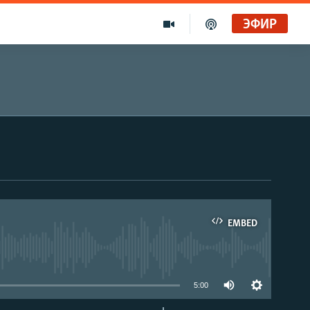
ЭФИР
EMBED
able
5:00