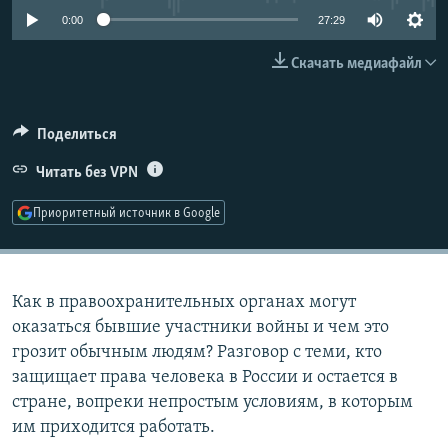
РАСПИСАНИЕ ВЕЩАНИЯ
0:00
27:29
ПОДПИШИТЕСЬ НА РАССЫЛКУ
Скачать медиафайл
СОЦИАЛЬНЫЕ СЕТИ
Поделиться
Читать без VPN
Приоритетный источник в Google
Все сайты РСЕ/РС
Как в правоохранительных органах могут
оказаться бывшие участники войны и чем это
грозит обычным людям? Разговор с теми, кто
защищает права человека в России и остается в
стране, вопреки непростым условиям, в которым
им приходится работать.