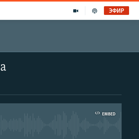
ЭФИР
на
EMBED
able