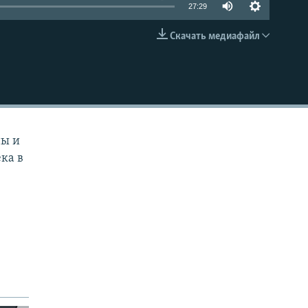
27:29
Скачать медиафайл
EMBED
ны и
ка в