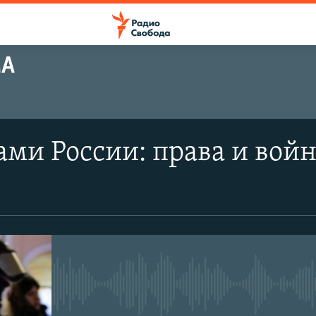
МА
ами России: права и вой
No media source currently avail