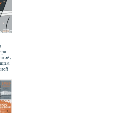
з
ора
ткой,
ущим
ной.