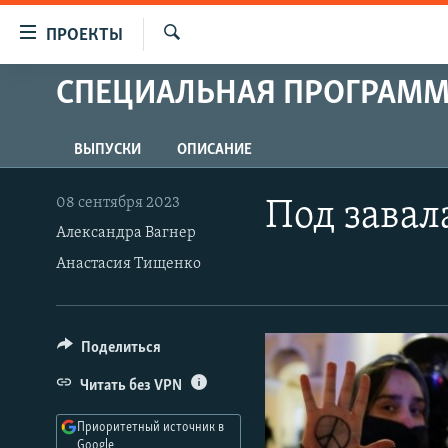
Ссылки
ПРОЕКТЫ
для
Искать
упрощенного
СПЕЦИАЛЬНАЯ ПРОГРАМ
ПРОГРАММЫ
доступа
ПОДКАСТЫ
Вернуться
ВЫПУСКИ
ОПИСАНИЕ
АВТОРСКИЕ ПРОЕКТЫ
к
основному
ЦИТАТЫ СВОБОДЫ
08 сентября 2023
Под завал
содержанию
Александра Вагнер
МНЕНИЯ
Вернутся
Анастасия Тищенко
КУЛЬТУРА
к
главной
IDEL.РЕАЛИИ
навигации
КАВКАЗ.РЕАЛИИ
Вернутся
Поделиться
к
СЕВЕР.РЕАЛИИ
Читать без VPN
поиску
СИБИРЬ.РЕАЛИИ
Приоритетный источник в
Google