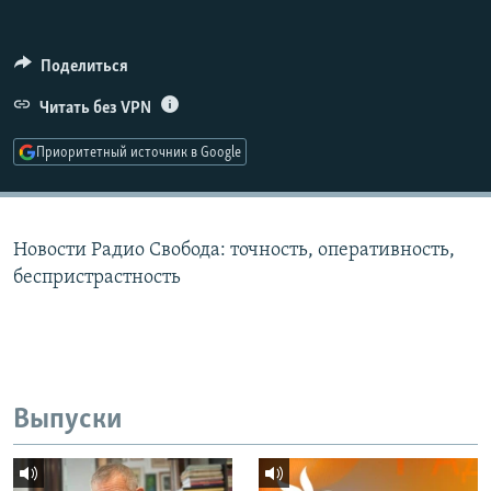
РАСПИСАНИЕ ВЕЩАНИЯ
ПОДПИШИТЕСЬ НА РАССЫЛКУ
Поделиться
Читать без VPN
СОЦИАЛЬНЫЕ СЕТИ
Приоритетный источник в Google
Новости Радио Свобода: точность, оперативность,
Все сайты РСЕ/РС
беспристрастность
Выпуски