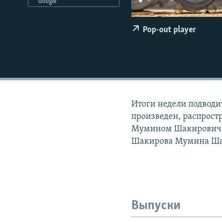
РАСПИСАНИЕ ВЕЩАНИЯ
Google
ПОДПИШИТЕСЬ НА РАССЫЛКУ
Pop-out player
Итоги недели подвод
произведен, распрос
Мумином Шакировичем
Шакирова Мумина Ша
Выпуски