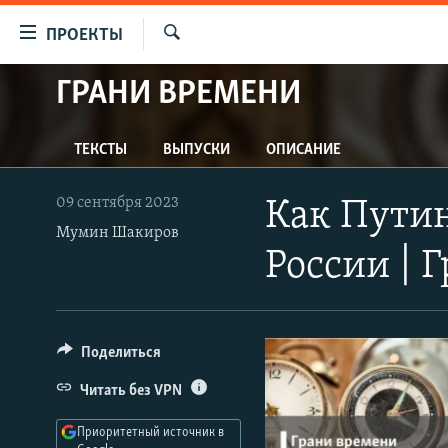
Ссылки
ПРОЕКТЫ
для
Искать
упрощенного
ГРАНИ ВРЕМЕНИ
ПРОГРАММЫ
доступа
ПОДКАСТЫ
Вернуться
ТЕКСТЫ
ВЫПУСКИ
ОПИСАНИЕ
АВТОРСКИЕ ПРОЕКТЫ
к
основному
ЦИТАТЫ СВОБОДЫ
09 сентября 2023
Как Пути
содержанию
МНЕНИЯ
Мумин Шакиров
Вернутся
России |
КУЛЬТУРА
к
главной
IDEL.РЕАЛИИ
навигации
КАВКАЗ.РЕАЛИИ
Вернутся
Поделиться
к
СЕВЕР.РЕАЛИИ
Читать без VPN
поиску
СИБИРЬ.РЕАЛИИ
Приоритетный источник в