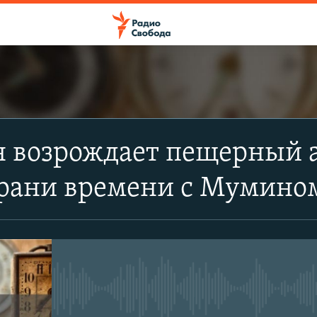
ПОДПИСАТЬСЯ
н возрождает пещерный 
Apple Podcasts
 Грани времени с Мумин
Spotify
CastBox
No media source currently avail
Подписаться