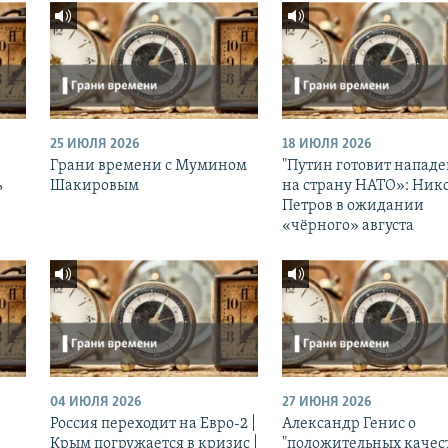
25 ИЮЛЯ 2026
18 ИЮЛЯ 2026
Грани времени с Мумином
"Путин готовит напад
ь
Шакировым
на страну НАТО»: Ник
Петров в ожидании
«чёрного» августа
04 ИЮЛЯ 2026
27 ИЮНЯ 2026
Россия переходит на Евро-2 |
Александр Генис о
Крым погружается в кризис |
"положительных качес