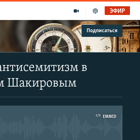
ЭФИР
Подписаться
антисемитизм в
ом Шакировым
EMBED
able