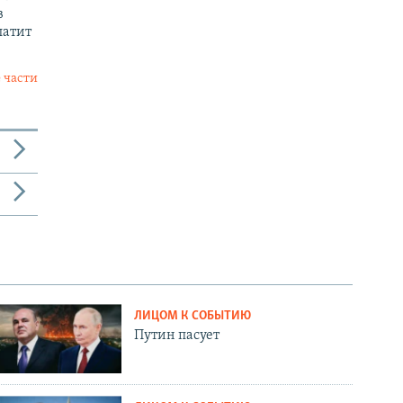
в
латит
 части
ЛИЦОМ К СОБЫТИЮ
Путин пасует