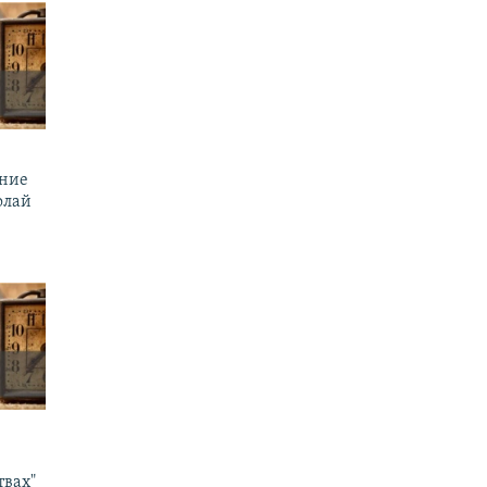
ение
олай
твах"