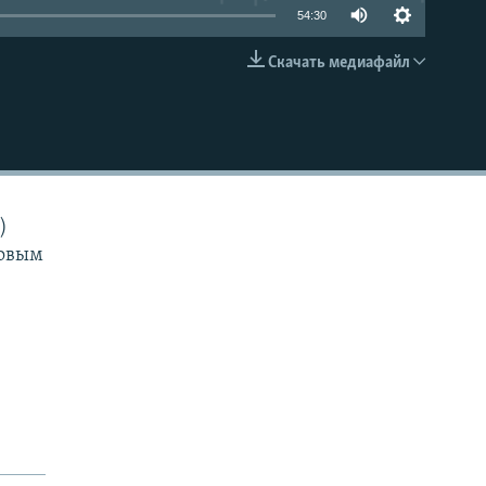
54:30
Скачать медиафайл
EMBED
)
ровым