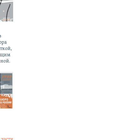
з
ора
ткой,
ущим
ной.
 части