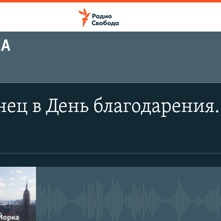
МА
ец в День благодарения.
No media source currently avail