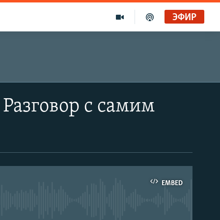
ЭФИР
 Разговор с самим
EMBED
able