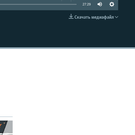
27:29
Скачать медиафайл
EMBED