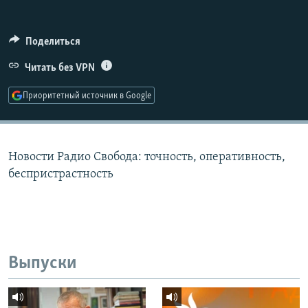
РАСПИСАНИЕ ВЕЩАНИЯ
ПОДПИШИТЕСЬ НА РАССЫЛКУ
Поделиться
Читать без VPN
СОЦИАЛЬНЫЕ СЕТИ
Приоритетный источник в Google
Новости Радио Свобода: точность, оперативность,
Все сайты РСЕ/РС
беспристрастность
Выпуски