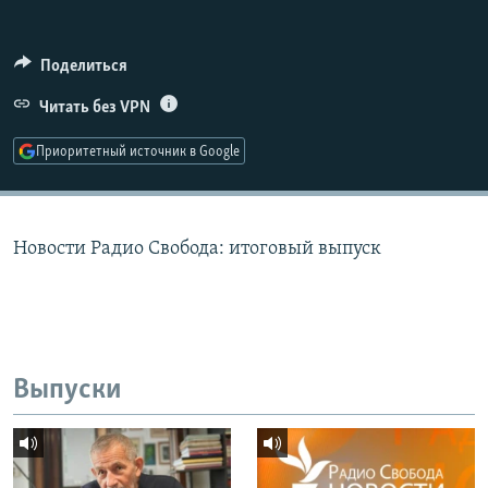
РАСПИСАНИЕ ВЕЩАНИЯ
ПОДПИШИТЕСЬ НА РАССЫЛКУ
Поделиться
Читать без VPN
СОЦИАЛЬНЫЕ СЕТИ
Приоритетный источник в Google
Новости Радио Свобода: итоговый выпуск
Все сайты РСЕ/РС
Выпуски