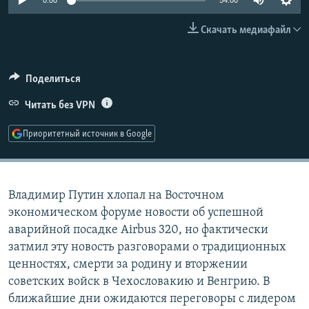
0:00
54:00
РАСПИСАНИЕ ВЕЩАНИЯ
Скачать медиафайл
ПОДПИШИТЕСЬ НА РАССЫЛКУ
СОЦИАЛЬНЫЕ СЕТИ
Поделиться
Читать без VPN
Приоритетный источник в Google
Все сайты РСЕ/РС
Владимир Путин хлопал на Восточном
экономическом форуме новости об успешной
аварийной посадке Airbus 320, но фактически
затмил эту новость разговорами о традиционных
ценностях, смерти за родину и вторжении
советских войск в Чехословакию и Венгрию. В
ближайшие дни ожидаются переговоры с лидером