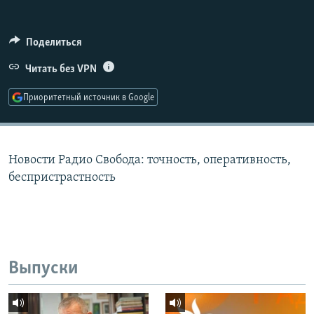
РАСПИСАНИЕ ВЕЩАНИЯ
ПОДПИШИТЕСЬ НА РАССЫЛКУ
Поделиться
Читать без VPN
СОЦИАЛЬНЫЕ СЕТИ
Приоритетный источник в Google
Новости Радио Свобода: точность, оперативность,
Все сайты РСЕ/РС
беспристрастность
Выпуски