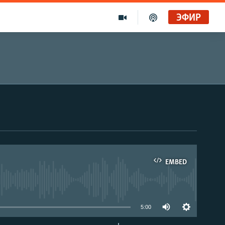
ЭФИР
EMBED
able
5:00