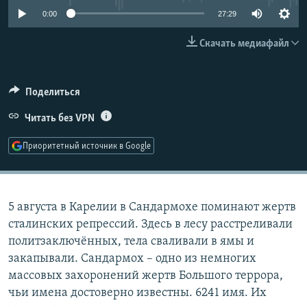
РАСПИСАНИЕ ВЕЩАНИЯ
0:00
27:29
ПОДПИШИТЕСЬ НА РАССЫЛКУ
Скачать медиафайл
СОЦИАЛЬНЫЕ СЕТИ
Поделиться
Читать без VPN
Приоритетный источник в Google
Все сайты РСЕ/РС
5 августа в Карелии в Сандармохе поминают жертв
сталинских репрессий. Здесь в лесу расстреливали
политзаключённых, тела сваливали в ямы и
закапывали. Сандармох – одно из немногих
массовых захоронений жертв Большого террора,
чьи имена достоверно известны. 6241 имя. Их