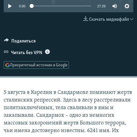
РАСПИСАНИЕ ВЕЩАНИЯ
0:00
27:29
ПОДПИШИТЕСЬ НА РАССЫЛКУ
Скачать медиафайл
СОЦИАЛЬНЫЕ СЕТИ
Поделиться
Читать без VPN
Приоритетный источник в Google
Все сайты РСЕ/РС
5 августа в Карелии в Сандармохе поминают жертв
сталинских репрессий. Здесь в лесу расстреливали
политзаключённых, тела сваливали в ямы и
закапывали. Сандармох – одно из немногих
массовых захоронений жертв Большого террора,
чьи имена достоверно известны. 6241 имя. Их