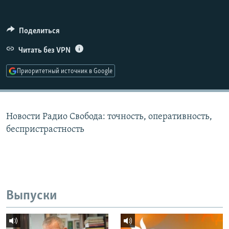
РАСПИСАНИЕ ВЕЩАНИЯ
ПОДПИШИТЕСЬ НА РАССЫЛКУ
Поделиться
Читать без VPN
СОЦИАЛЬНЫЕ СЕТИ
Приоритетный источник в Google
Новости Радио Свобода: точность, оперативность,
Все сайты РСЕ/РС
беспристрастность
Выпуски