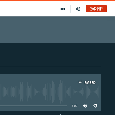
ЭФИР
EMBED
able
5:00