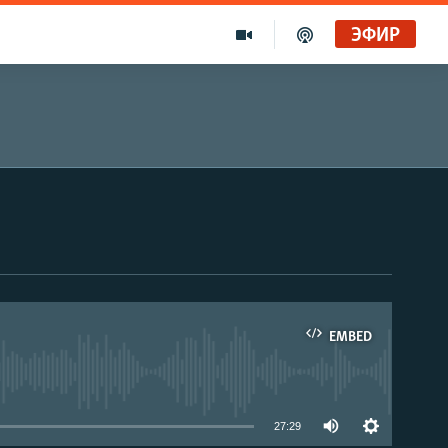
ЭФИР
EMBED
able
27:29