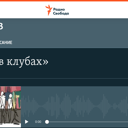
В
САНИЕ
в клубах»
No media source currently avail
0:00