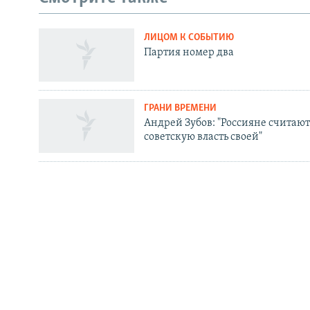
ЛИЦОМ К СОБЫТИЮ
СОЦИАЛЬНЫЕ СЕТИ
Партия номер два
ГРАНИ ВРЕМЕНИ
Андрей Зубов: "Россияне считают
Все сайты РСЕ/РС
советскую власть своей"
ЛИЦОМ К СОБЫТИЮ
Тайны Собчак
РАДИО СВОБОДА
ИНФОРМ
Мобильное приложение
Как слушат