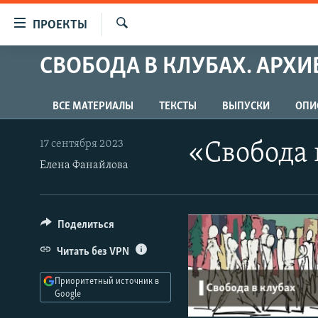
Ссылки
ПРОЕКТЫ
для
Искать
упрощенного
СВОБОДА В КЛУБАХ. АРХИ
ПРОГРАММЫ
доступа
ПОДКАСТЫ
Вернуться
ВСЕ МАТЕРИАЛЫ
ТЕКСТЫ
ВЫПУСКИ
ОПИ
АВТОРСКИЕ ПРОЕКТЫ
к
основному
ЦИТАТЫ СВОБОДЫ
17 сентября 2023
«Свобода 
содержанию
Елена Фанайлова
МНЕНИЯ
Вернутся
КУЛЬТУРА
к
главной
IDEL.РЕАЛИИ
Поделиться
навигации
КАВКАЗ.РЕАЛИИ
Вернутся
Читать без VPN
к
СЕВЕР.РЕАЛИИ
поиску
Приоритетный источник в
СИБИРЬ.РЕАЛИИ
Google