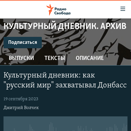
Ссылки
для
упрощенного
КУЛЬТУРНЫЙ ДНЕВНИК. АРХИВ
ПРОГРАММЫ
доступа
ПОДКАСТЫ
Подписаться
Вернуться
к
ПОДПИСАТЬСЯ
АВТОРСКИЕ ПРОЕКТЫ
основному
ВЫПУСКИ
ТЕКСТЫ
ОПИСАНИЕ
ЦИТАТЫ СВОБОДЫ
содержанию
CastBox
Вернутся
МНЕНИЯ
Культурный дневник: как
к
КУЛЬТУРА
"русский мир" захватывал Донбасс
главной
Подписаться
навигации
IDEL.РЕАЛИИ
19 сентября 2023
Вернутся
КАВКАЗ.РЕАЛИИ
Дмитрий Волчек
к
СЕВЕР.РЕАЛИИ
поиску
СИБИРЬ.РЕАЛИИ