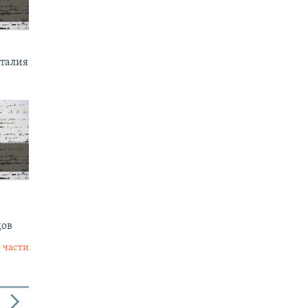
италия
дов
 части