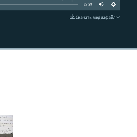
27:29
Скачать медиафайл
EMBED