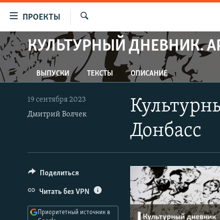
Ссылки
ПРОЕКТЫ
для
Искать
упрощенного
КУЛЬТУРНЫЙ ДНЕВНИК. А
ПРОГРАММЫ
доступа
ПОДКАСТЫ
Вернуться
ВЫПУСКИ
ТЕКСТЫ
ОПИСАНИЕ
АВТОРСКИЕ ПРОЕКТЫ
к
основному
ЦИТАТЫ СВОБОДЫ
19 сентября 2023
Культурны
содержанию
МНЕНИЯ
Дмитрий Волчек
Вернутся
Донбасс
КУЛЬТУРА
к
главной
IDEL.РЕАЛИИ
навигации
КАВКАЗ.РЕАЛИИ
Вернутся
Поделиться
к
СЕВЕР.РЕАЛИИ
Читать без VPN
поиску
СИБИРЬ.РЕАЛИИ
Приоритетный источник в