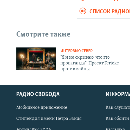
СПИСОК РАДИ
Смотрите также
ИНТЕРВЬЮ.СЕВЕР
"Я и не скрываю, что это
пропаганда". Проект Fertoke
против войны
РАДИО СВОБОДА
ИНФОРМ
Мобильное приложение
Как слушат
СОЦИАЛЬНЫЕ СЕТИ
Стипендия имени Петра Вайля
Как обойти
Архив 1997-2006
Рассылка