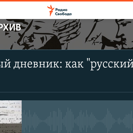
РХИВ
ПОДПИСАТЬСЯ
й дневник: как "русский
Apple Podcasts
CastBox
Подписаться
No media source currently avail