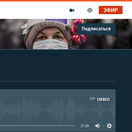
ЭФИР
Подписаться
EMBED
able
27:29