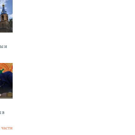
ны и
 в
 части