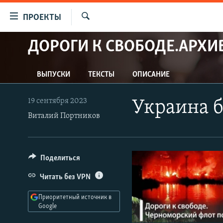
Ссылки
ПРОЕКТЫ
для
Искать
упрощенного
ДОРОГИ К СВОБОДЕ.АРХИ
ПРОГРАММЫ
доступа
ПОДКАСТЫ
Вернуться
ВЫПУСКИ
ТЕКСТЫ
ОПИСАНИЕ
АВТОРСКИЕ ПРОЕКТЫ
к
основному
ЦИТАТЫ СВОБОДЫ
19 сентября 2023
Украина б
содержанию
МНЕНИЯ
Виталий Портников
Вернутся
КУЛЬТУРА
к
главной
IDEL.РЕАЛИИ
Поделиться
навигации
КАВКАЗ.РЕАЛИИ
Вернутся
Читать без VPN
к
СЕВЕР.РЕАЛИИ
поиску
Приоритетный источник в
СИБИРЬ.РЕАЛИИ
Google