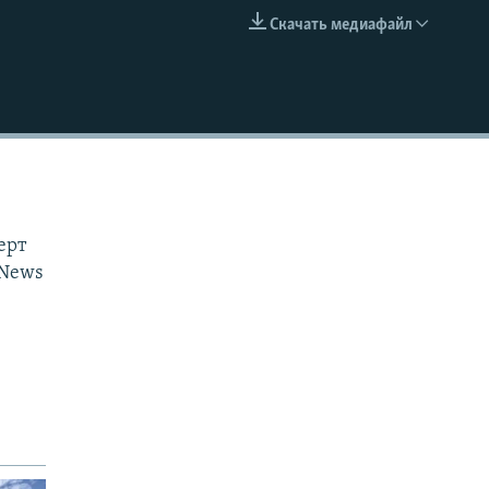
Скачать медиафайл
EMBED
ерт
aNews