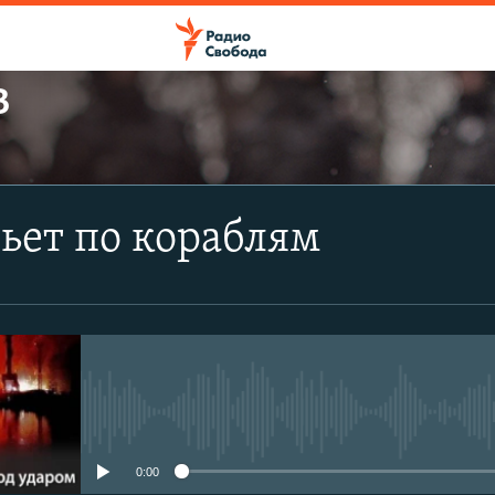
В
ПОДПИСАТЬСЯ
ьет по кораблям
Apple Podcasts
CastBox
Подписаться
No media source currently avail
0:00