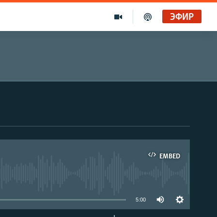
ЭФИР
EMBED
able
5:00