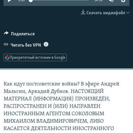
0:00
54:59
РАСПИСАНИЕ ВЕЩАНИЯ
Скачать медиафайл
ПОДПИШИТЕСЬ НА РАССЫЛКУ
СОЦИАЛЬНЫЕ СЕТИ
Поделиться
Читать без VPN
Приоритетный источник в Google
Все сайты РСЕ/РС
Как идут постсоветские войны? В эфире Андрей
Мальгин, Аркадий Дубнов. НАСТОЯЩИЙ
МАТЕРИАЛ (ИНФОРМАЦИЯ) ПРОИЗВЕДЁН,
РАСПРОСТРАНЕН И (ИЛИ) НАПРАВЛЕН
ИНОСТРАННЫМ АГЕНТОМ СОКОЛОВЫМ
МИХАИЛОМ ВЛАДИМИРОВИЧЕМ, ЛИБО
КАСАЕТСЯ ДЕЯТЕЛЬНОСТИ ИНОСТРАННОГО