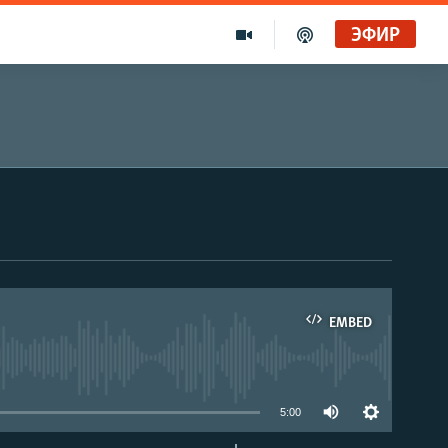
ЭФИР
EMBED
able
5:00