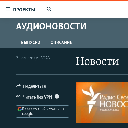
Ссылки
ПРОЕКТЫ
для
Искать
упрощенного
АУДИОНОВОСТИ
ПРОГРАММЫ
доступа
ПОДКАСТЫ
Вернуться
ВЫПУСКИ
ОПИСАНИЕ
АВТОРСКИЕ ПРОЕКТЫ
к
основному
ЦИТАТЫ СВОБОДЫ
21 сентября 2023
Новости
содержанию
МНЕНИЯ
Вернутся
КУЛЬТУРА
к
главной
Поделиться
IDEL.РЕАЛИИ
навигации
КАВКАЗ.РЕАЛИИ
Читать без VPN
Вернутся
к
СЕВЕР.РЕАЛИИ
Приоритетный источник в
поиску
Google
СИБИРЬ.РЕАЛИИ