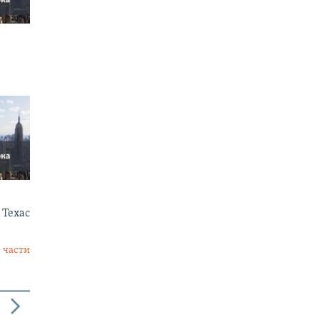
 Техас
 части