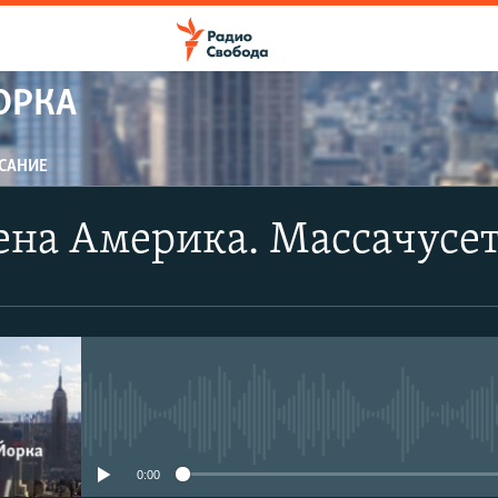
ОРКА
САНИЕ
ПОДПИСАТЬСЯ
ена Америка. Массачусе
CastBox
YouTube
Подписаться
No media source currently avail
0:00