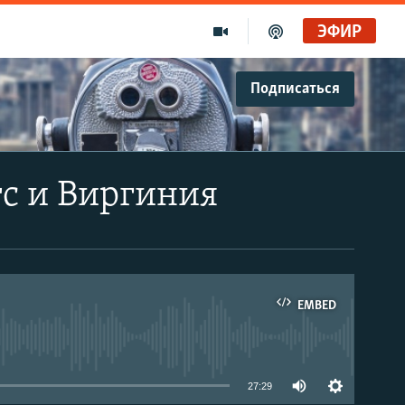
ЭФИР
Подписаться
тс и Виргиния
EMBED
able
27:29