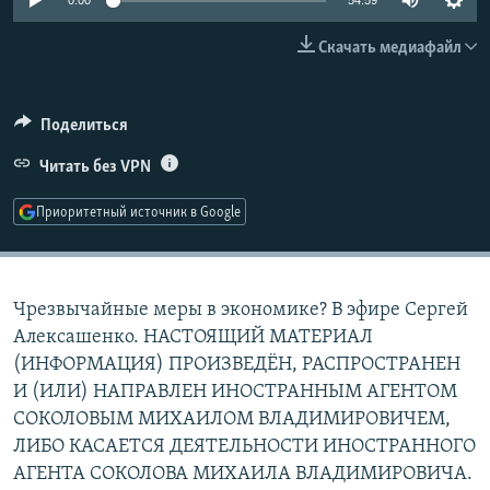
0:00
54:59
РАСПИСАНИЕ ВЕЩАНИЯ
Скачать медиафайл
ПОДПИШИТЕСЬ НА РАССЫЛКУ
СОЦИАЛЬНЫЕ СЕТИ
Поделиться
Читать без VPN
Приоритетный источник в Google
Все сайты РСЕ/РС
Чрезвычайные меры в экономике? В эфире Сергей
Алексашенко. НАСТОЯЩИЙ МАТЕРИАЛ
(ИНФОРМАЦИЯ) ПРОИЗВЕДЁН, РАСПРОСТРАНЕН
И (ИЛИ) НАПРАВЛЕН ИНОСТРАННЫМ АГЕНТОМ
СОКОЛОВЫМ МИХАИЛОМ ВЛАДИМИРОВИЧЕМ,
ЛИБО КАСАЕТСЯ ДЕЯТЕЛЬНОСТИ ИНОСТРАННОГО
АГЕНТА СОКОЛОВА МИХАИЛА ВЛАДИМИРОВИЧА.