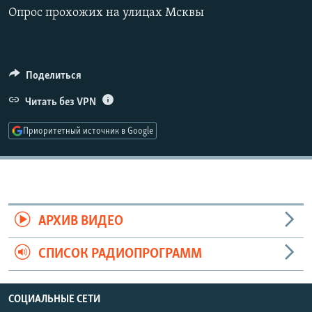
РАСПИСАНИЕ ВЕЩАНИЯ
Опрос прохожих на улицах Мсквы
360p
ПОДПИШИТЕСЬ НА РАССЫЛКУ
480p
Auto
240p
360p
480p
720p
СОЦИАЛЬНЫЕ СЕТИ
Поделиться
720p
1080p
1080p
Читать без VPN
Приоритетный источник в Google
Все сайты РСЕ/РС
АРХИВ ВИДЕО
СПИСОК РАДИОПРОГРАММ
СОЦИАЛЬНЫЕ СЕТИ