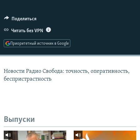
РАСПИСАНИЕ ВЕЩАНИЯ
ПОДПИШИТЕСЬ НА РАССЫЛКУ
Поделиться
Читать без VPN
СОЦИАЛЬНЫЕ СЕТИ
Приоритетный источник в Google
Новости Радио Свобода: точность, оперативность,
Все сайты РСЕ/РС
беспристрастность
Выпуски