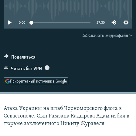
РАСПИСАНИЕ ВЕЩАНИЯ
No media source currently available
ПОДПИШИТЕСЬ НА РАССЫЛКУ
0:00
27:30
СОЦИАЛЬНЫЕ СЕТИ
Скачать медиафайл
Поделиться
Читать без VPN
Все сайты РСЕ/РС
Приоритетный источник в Google
Атака Украины на штаб Черноморского флота в
Севастополе. Сын Рамзана Кадырова Адам избил в
тюрьме заключенного Никиту Журавеля