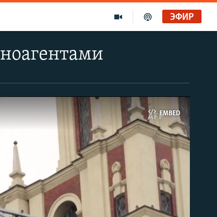
ЭФИР
иноагентами
EMBED