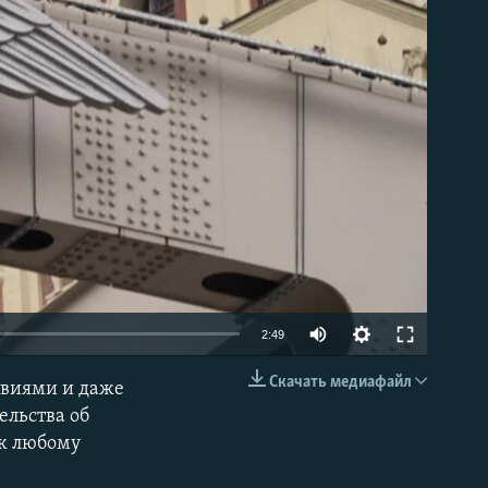
able
Auto
2:49
240p
Скачать медиафайл
твиями и даже
EMBED
360p
ельства об
 к любому
480p
720p