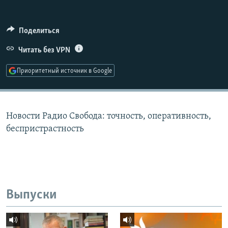
РАСПИСАНИЕ ВЕЩАНИЯ
ПОДПИШИТЕСЬ НА РАССЫЛКУ
Поделиться
Читать без VPN
СОЦИАЛЬНЫЕ СЕТИ
Приоритетный источник в Google
Новости Радио Свобода: точность, оперативность,
Все сайты РСЕ/РС
беспристрастность
Выпуски