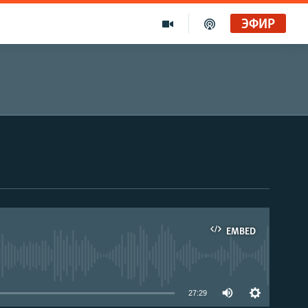
ЭФИР
EMBED
able
27:29