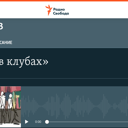
В
САНИЕ
в клубах»
No media source currently avail
0:00