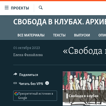
Ссылки
ПРОЕКТЫ
для
Искать
упрощенного
СВОБОДА В КЛУБАХ. АРХИ
ПРОГРАММЫ
доступа
ПОДКАСТЫ
Вернуться
ВСЕ МАТЕРИАЛЫ
ТЕКСТЫ
ВЫПУСКИ
ОПИ
АВТОРСКИЕ ПРОЕКТЫ
к
основному
ЦИТАТЫ СВОБОДЫ
01 октября 2023
«Свобода 
содержанию
Елена Фанайлова
МНЕНИЯ
Вернутся
КУЛЬТУРА
к
главной
IDEL.РЕАЛИИ
Поделиться
навигации
КАВКАЗ.РЕАЛИИ
Вернутся
Читать без VPN
к
СЕВЕР.РЕАЛИИ
поиску
Приоритетный источник в
СИБИРЬ.РЕАЛИИ
Google