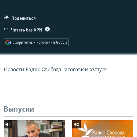
РАСПИСАНИЕ ВЕЩАНИЯ
ПОДПИШИТЕСЬ НА РАССЫЛКУ
Поделиться
Читать без VPN
СОЦИАЛЬНЫЕ СЕТИ
Приоритетный источник в Google
Новости Радио Свобода: итоговый выпуск
Все сайты РСЕ/РС
Выпуски