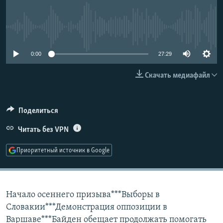
РАСПИСАНИЕ ВЕЩАНИЯ
ПОДПИШИТЕСЬ НА РАССЫЛКУ
No media source currently available
СОЦИАЛЬНЫЕ СЕТИ
0:00
27:29
Скачать медиафайл
Поделиться
Все сайты РСЕ/РС
Читать без VPN
Приоритетный источник в Google
Начало осеннего призыва***Выборы в
Словакии***Демонстрация оппозиции в
Варшаве***Байден обещает продолжать помогать