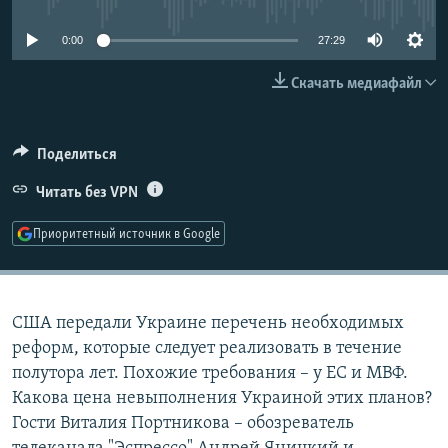
РАСПИСАНИЕ ВЕЩАНИЯ
0:00
27:29
ПОДПИШИТЕСЬ НА РАССЫЛКУ
Скачать медиафайл
СОЦИАЛЬНЫЕ СЕТИ
Поделиться
Читать без VPN
Приоритетный источник в Google
Все сайты РСЕ/РС
США передали Украине перечень необходимых
реформ, которые следует реализовать в течение
полутора лет. Похожие требования – у ЕС и МВФ.
Какова цена невыполнения Украиной этих планов?
Гости Виталия Портникова – обозреватель