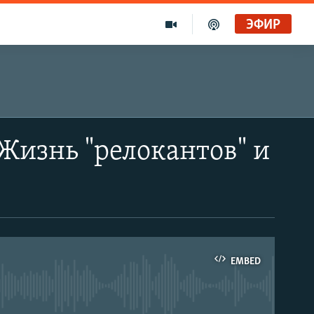
ЭФИР
 Жизнь "релокантов" и
EMBED
able