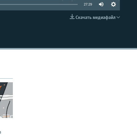
27:29
Скачать медиафайл
EMBED
з