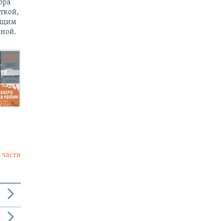
ора
ткой,
ущим
ной.
 части