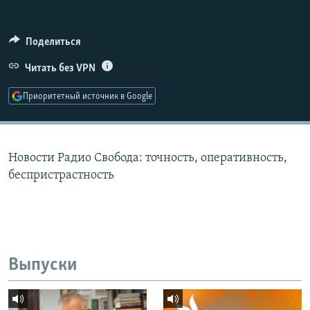
РАСПИСАНИЕ ВЕЩАНИЯ
ПОДПИШИТЕСЬ НА РАССЫЛКУ
Поделиться
Читать без VPN
СОЦИАЛЬНЫЕ СЕТИ
Приоритетный источник в Google
Новости Радио Свобода: точность, оперативность,
Все сайты РСЕ/РС
беспристрастность
Выпуски