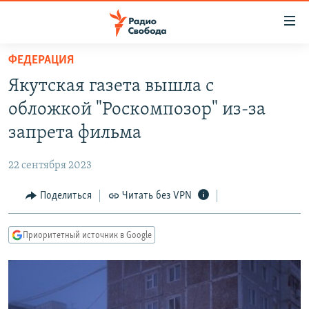
Ссылки
для
упрощенного
ФЕДЕРАЦИЯ
ПРОГРАММЫ
доступа
Якутская газета вышла с
ПОДКАСТЫ
Вернуться
обложкой "Роскомпозор" из-за
к
АВТОРСКИЕ ПРОЕКТЫ
запрета фильма
основному
ЦИТАТЫ СВОБОДЫ
содержанию
22 сентября 2023
Вернутся
МНЕНИЯ
к
Поделиться
Читать без VPN
КУЛЬТУРА
главной
навигации
IDEL.РЕАЛИИ
Приоритетный источник в Google
Вернутся
КАВКАЗ.РЕАЛИИ
к
СЕВЕР.РЕАЛИИ
поиску
СИБИРЬ.РЕАЛИИ