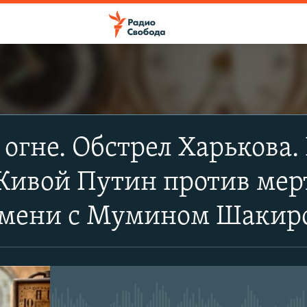
ПОДПИСАТЬСЯ
 огне. Обстрел Харькова.
Apple Podcasts
Живой Путин против мер
Spotify
емени с Мумином Шаки
CastBox
Подписаться