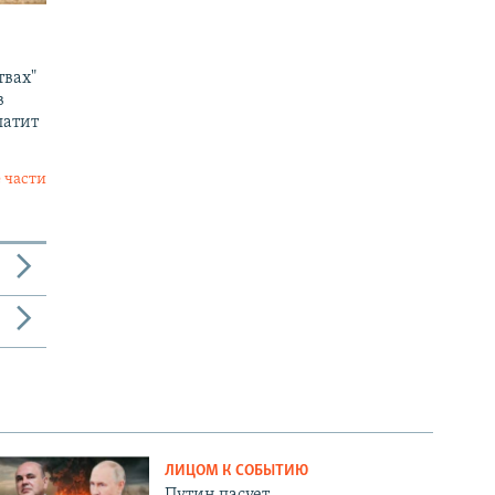
твах"
в
латит
 части
ЛИЦОМ К СОБЫТИЮ
Путин пасует