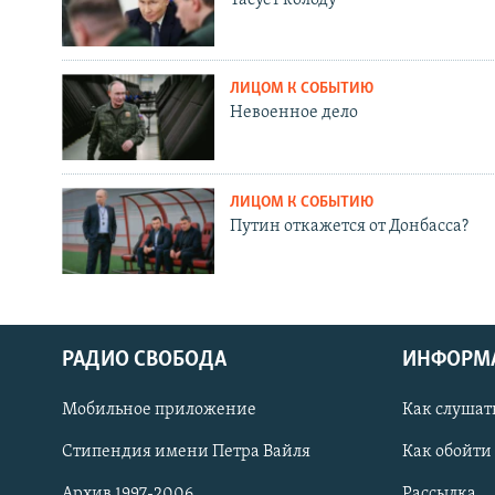
ЛИЦОМ К СОБЫТИЮ
Невоенное дело
ЛИЦОМ К СОБЫТИЮ
Путин откажется от Донбасса?
РАДИО СВОБОДА
ИНФОРМ
Мобильное приложение
Как слушат
СОЦИАЛЬНЫЕ СЕТИ
Стипендия имени Петра Вайля
Как обойти
Архив 1997-2006
Рассылка