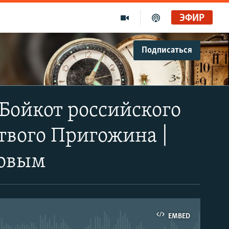
ЭФИР
Подписаться
 Бойкот российского
твого Пригожина |
ровым
EMBED