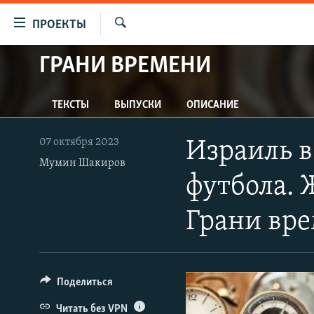
Ссылки
ПРОЕКТЫ
для
Искать
упрощенного
ГРАНИ ВРЕМЕНИ
ПРОГРАММЫ
доступа
ПОДКАСТЫ
Вернуться
ТЕКСТЫ
ВЫПУСКИ
ОПИСАНИЕ
АВТОРСКИЕ ПРОЕКТЫ
к
основному
ЦИТАТЫ СВОБОДЫ
07 октября 2023
Израиль в
содержанию
МНЕНИЯ
Мумин Шакиров
Вернутся
футбола. 
КУЛЬТУРА
к
главной
IDEL.РЕАЛИИ
Грани вр
навигации
КАВКАЗ.РЕАЛИИ
Вернутся
к
СЕВЕР.РЕАЛИИ
поиску
Поделиться
СИБИРЬ.РЕАЛИИ
Читать без VPN