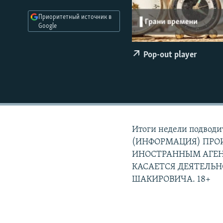
РАСПИСАНИЕ ВЕЩАНИЯ
Приоритетный источник в
ПОДПИШИТЕСЬ НА РАССЫЛКУ
Google
Pop-out player
Итоги недели подво
(ИНФОРМАЦИЯ) ПРОИ
ИНОСТРАННЫМ АГЕ
КАСАЕТСЯ ДЕЯТЕЛЬ
ШАКИРОВИЧА. 18+