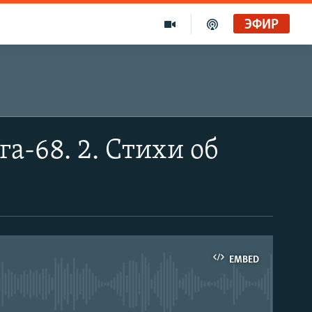
ЭФИР
а-68. 2. Стихи об
EMBED
able