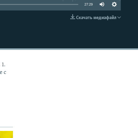
27:29
Скачать медиафайл
EMBED
 1.
е с