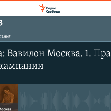
В
САНИЕ
: Вавилон Москва. 1. Праг
 кампании
No media source currently avail