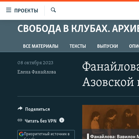
Ссылки
ПРОЕКТЫ
для
Искать
упрощенного
СВОБОДА В КЛУБАХ. АРХИ
ПРОГРАММЫ
доступа
ПОДКАСТЫ
Вернуться
ВСЕ МАТЕРИАЛЫ
ТЕКСТЫ
ВЫПУСКИ
ОПИ
АВТОРСКИЕ ПРОЕКТЫ
к
основному
ЦИТАТЫ СВОБОДЫ
08 октября 2023
Фанайлова
содержанию
Елена Фанайлова
МНЕНИЯ
Вернутся
Азовской
КУЛЬТУРА
к
главной
IDEL.РЕАЛИИ
навигации
КАВКАЗ.РЕАЛИИ
Вернутся
Поделиться
к
СЕВЕР.РЕАЛИИ
Читать без VPN
поиску
СИБИРЬ.РЕАЛИИ
Приоритетный источник в