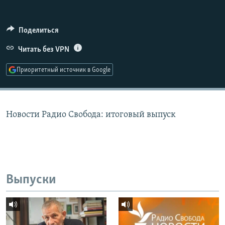
РАСПИСАНИЕ ВЕЩАНИЯ
ПОДПИШИТЕСЬ НА РАССЫЛКУ
Поделиться
Читать без VPN
СОЦИАЛЬНЫЕ СЕТИ
Приоритетный источник в Google
Новости Радио Свобода: итоговый выпуск
Все сайты РСЕ/РС
Выпуски