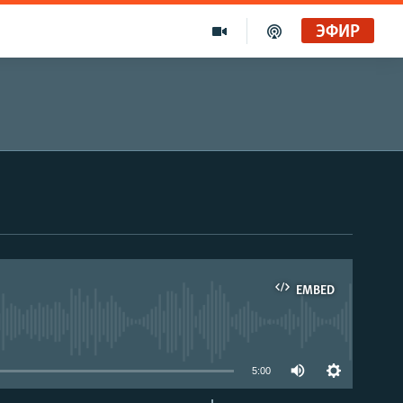
ЭФИР
EMBED
able
5:00