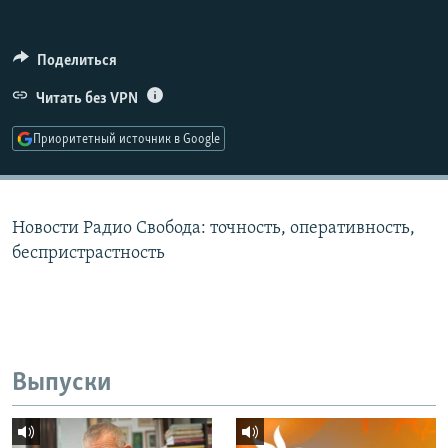
РАСПИСАНИЕ ВЕЩАНИЯ
ПОДПИШИТЕСЬ НА РАССЫЛКУ
Поделиться
Читать без VPN
СОЦИАЛЬНЫЕ СЕТИ
Приоритетный источник в Google
Новости Радио Свобода: точность, оперативность,
Все сайты РСЕ/РС
беспристрастность
Выпуски