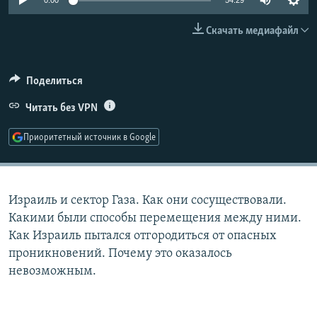
0:00
54:29
РАСПИСАНИЕ ВЕЩАНИЯ
Скачать медиафайл
ПОДПИШИТЕСЬ НА РАССЫЛКУ
СОЦИАЛЬНЫЕ СЕТИ
Поделиться
Читать без VPN
Приоритетный источник в Google
Все сайты РСЕ/РС
Израиль и сектор Газа. Как они сосуществовали.
Какими были способы перемещения между ними.
Как Израиль пытался отгородиться от опасных
проникновений. Почему это оказалось
невозможным.