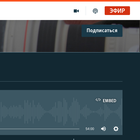
ЭФИР
Подписаться
EMBED
able
54:00