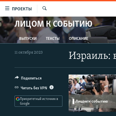
Ссылки
ПРОЕКТЫ
для
Искать
упрощенного
ЛИЦОМ К СОБЫТИЮ
ПРОГРАММЫ
доступа
ПОДКАСТЫ
Вернуться
ВЫПУСКИ
ТЕКСТЫ
ОПИСАНИЕ
АВТОРСКИЕ ПРОЕКТЫ
к
основному
ЦИТАТЫ СВОБОДЫ
11 октября 2023
Израиль:
содержанию
МНЕНИЯ
Вернутся
КУЛЬТУРА
к
главной
Поделиться
IDEL.РЕАЛИИ
навигации
КАВКАЗ.РЕАЛИИ
Читать без VPN
Вернутся
к
СЕВЕР.РЕАЛИИ
Приоритетный источник в
поиску
Google
СИБИРЬ.РЕАЛИИ