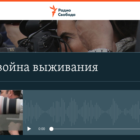
ПОДПИСАТЬСЯ
 война выживания
Apple Podcasts
CastBox
Подписаться
No media source currently avail
0:00