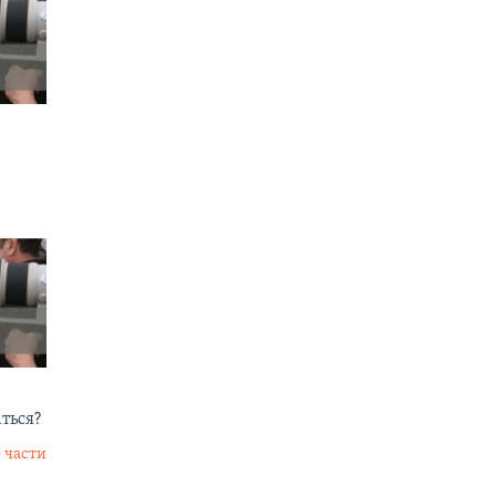
аться?
 части